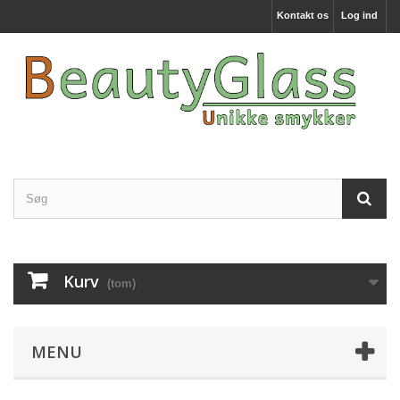
Kontakt os
Log ind
Kurv
(tom)
MENU