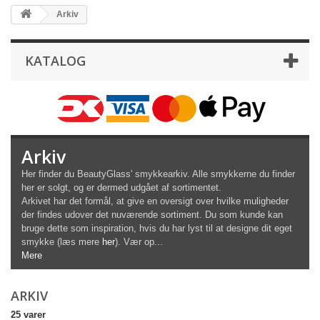
Arkiv
KATALOG
Arkiv
Her finder du BeautyGlass' smykkearkiv. Alle smykkerne du finder
her er solgt, og er dermed udgået af sortimentet.
Arkivet har det formål, at give en oversigt over hvilke muligheder
der findes udover det nuværende sortiment. Du som kunde kan
bruge dette som inspiration, hvis du har lyst til at designe dit eget
smykke (læs mere
her
). Vær op...
Mere
ARKIV
25 varer