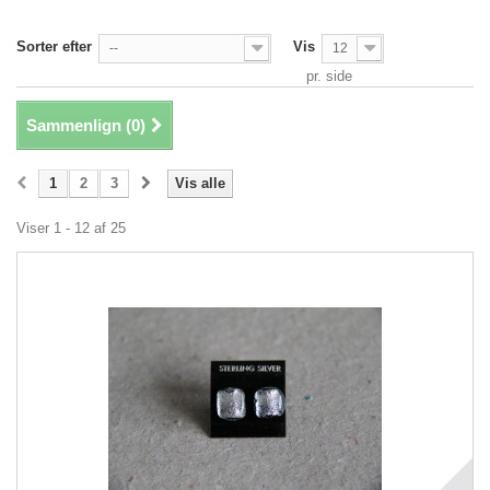
Sorter efter
Vis
--
12
pr. side
Sammenlign (
0
)
1
2
3
Vis alle
Viser 1 - 12 af 25