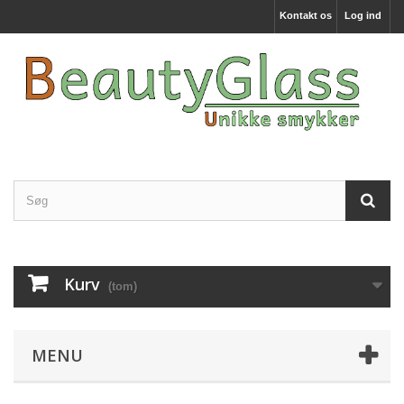
Kontakt os
Log ind
Kurv
(tom)
MENU